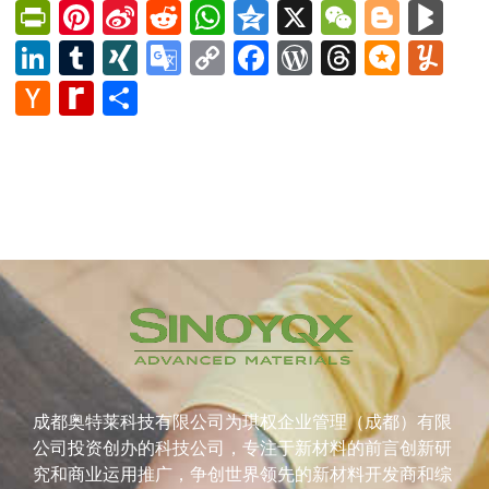
PrintFriendly
Pinterest
Sina
Reddit
WhatsApp
Qzone
X
WeChat
Blog
Bl
Weibo
LinkedIn
Tumblr
XING
Google
Copy
Facebook
WordPress
Thread
Micro
Yu
Translate
Link
Hacker
Rediff
Share
News
MyPage
成都奥特莱科技有限公司为琪权企业管理（成都）有限
公司投资创办的科技公司，专注于新材料的前言创新研
究和商业运用推广，争创世界领先的新材料开发商和综