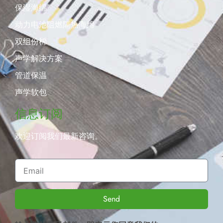
保湿海绵
动力电池阻燃隔热海绵
双组份棉
声学解决方案
管道保温
声学软包
信息订阅
欢迎订阅我们最新咨询。
Send