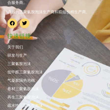
合服务商。
卓越的三聚氰胺泡沫生产商和双组份棉生产商。
快速链接
关于我们
研发与生产
三聚氰胺泡沫
低甲醛三聚氰胺泡沫
气凝胶隔热泡棉
卷材三聚氰胺泡沫
再生三聚氰胺泡沫
疏水性三聚氰胺泡沫