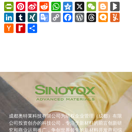
PrintFriendly
Pinterest
Sina
Reddit
WhatsApp
Qzone
X
WeChat
Blog
Bl
Weibo
LinkedIn
Tumblr
XING
Google
Copy
Facebook
WordPress
Thread
Micro
Yu
Translate
Link
Hacker
Rediff
Share
News
MyPage
成都奥特莱科技有限公司为琪权企业管理（成都）有限
公司投资创办的科技公司，专注于新材料的前言创新研
究和商业运用推广，争创世界领先的新材料开发商和综