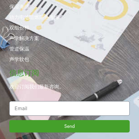
保湿海绵
动力电池阻燃隔热海绵
双组份棉
声学解决方案
管道保温
声学软包
信息订阅
欢迎订阅我们最新咨询。
Send