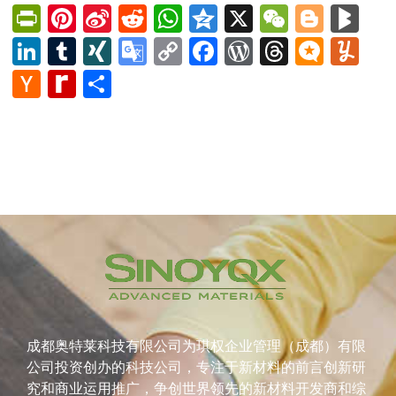
PrintFriendly
Pinterest
Sina
Reddit
WhatsApp
Qzone
X
WeChat
Blog
Bl
Weibo
LinkedIn
Tumblr
XING
Google
Copy
Facebook
WordPress
Thread
Micro
Yu
Translate
Link
Hacker
Rediff
Share
News
MyPage
成都奥特莱科技有限公司为琪权企业管理（成都）有限
公司投资创办的科技公司，专注于新材料的前言创新研
究和商业运用推广，争创世界领先的新材料开发商和综