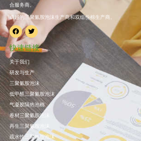
合服务商。
卓越的三聚氰胺泡沫生产商和双组份棉生产商。
快速链接
关于我们
研发与生产
三聚氰胺泡沫
低甲醛三聚氰胺泡沫
气凝胶隔热泡棉
卷材三聚氰胺泡沫
再生三聚氰胺泡沫
疏水性三聚氰胺泡沫