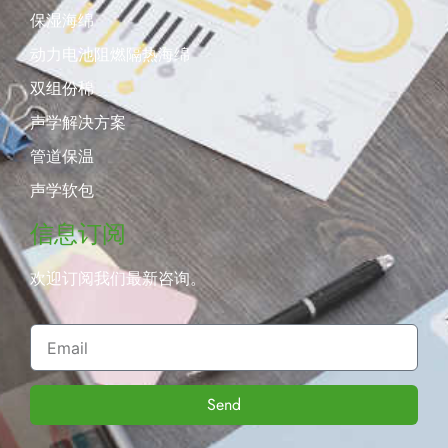
保湿海绵
动力电池阻燃隔热海绵
双组份棉
声学解决方案
管道保温
声学软包
信息订阅
欢迎订阅我们最新咨询。
Send