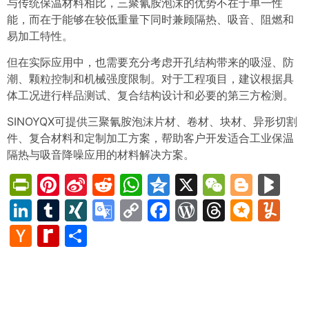
与传统保温材料相比，三聚氰胺泡沫的优势不在于单一性
能，而在于能够在较低重量下同时兼顾隔热、吸音、阻燃和
易加工特性。
但在实际应用中，也需要充分考虑开孔结构带来的吸湿、防
潮、颗粒控制和机械强度限制。对于工程项目，建议根据具
体工况进行样品测试、复合结构设计和必要的第三方检测。
SINOYQX可提供三聚氰胺泡沫片材、卷材、块材、异形切割
件、复合材料和定制加工方案，帮助客户开发适合工业保温
隔热与吸音降噪应用的材料解决方案。
PrintFriendly
Pinterest
Sina
Reddit
WhatsApp
Qzone
X
WeChat
Blog
Bl
Weibo
LinkedIn
Tumblr
XING
Google
Copy
Facebook
WordPress
Thread
Micro
Yu
Translate
Link
Hacker
Rediff
Share
News
MyPage