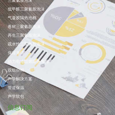
三聚氰胺泡沫
低甲醛三聚氰胺泡沫
气凝胶隔热泡棉
卷材三聚氰胺泡沫
再生三聚氰胺泡沫
疏水性三聚氰胺泡沫
保湿海绵
动力电池阻燃隔热海绵
双组份棉
声学解决方案
管道保温
声学软包
信息订阅