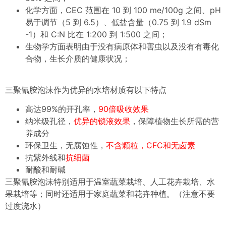
化学方面，CEC 范围在 10 到 100 me/100g 之间、pH
易于调节（5 到 6.5）、低盐含量（0.75 到 1.9 dSm
-1）和 C:N 比在 1:200 到 1:500 之间；
生物学方面表明由于没有病原体和害虫以及没有有毒化
合物，生长介质的健康状况；
三聚氰胺泡沫
作为优异的水培材质有以下特点
高达99%的开孔率，
90倍吸收效果
纳米级孔径，
优异的锁液效果
，保障植物生长所需的营
养成分
环保卫生，无腐蚀性，
不含颗粒，CFC和无卤素
抗紫外线和
抗细菌
耐酸和耐碱
三聚氰胺泡沫特别适用于温室蔬菜栽培、人工花卉栽培、水
果栽培等；同时还适用于家庭蔬菜和花卉种植。（注意不要
过度浇水）