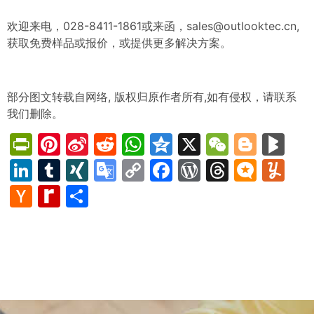
欢迎来电，028-8411-1861或来函，
sales@outlooktec.cn
,
获取免费样品或报价，或提供更多解决方案。
部分图文转载自网络, 版权归原作者所有,如有侵权，请联系
我们删除。
PrintFriendly
Pinterest
Sina
Reddit
WhatsApp
Qzone
X
WeChat
Blog
Bl
Weibo
LinkedIn
Tumblr
XING
Google
Copy
Facebook
WordPress
Thread
Micro
Yu
Translate
Link
Hacker
Rediff
Share
News
MyPage