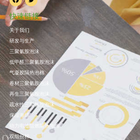
快速链接
关于我们
研发与生产
三聚氰胺泡沫
低甲醛三聚氰胺泡沫
气凝胶隔热泡棉
卷材三聚氰胺泡沫
再生三聚氰胺泡沫
疏水性三聚氰胺泡沫
保湿海绵
动力电池阻燃隔热海绵
双组份棉