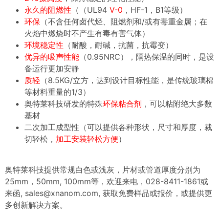
永久的阻燃性
（（UL94
V-0
，HF-1，B1等级）
环保
（不含任何卤代烃、阻燃剂和/或有毒重金属；在
火焰中燃烧时不产生有毒有害气体）
环境稳定性
（耐酸，耐碱，抗菌，抗霉变）
优异的吸声性能
（0.95NRC），隔热保温的同时，是设
备运行更加安静
质轻
（8.5KG/立方，达到设计目标性能，是传统玻璃棉
等材料重量的1/3）
奥特莱科技研发的特殊
环保粘合剂
，可以粘附绝大多数
基材
二次加工成型性（可以提供各种形状，尺寸和厚度，裁
切轻松，
加工安装轻松方便
）
奥特莱科技提供常规
白色或浅灰
，片材或管道厚度分别为
25mm，50mm, 100mm等，欢迎来电，028-8411-1861或
来函,
sales@xnanom.com,
获取免费样品或报价，或提供更
多创新解决方案。