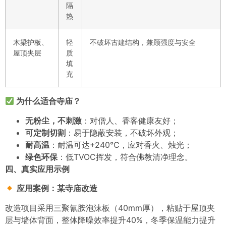
隔
热
木梁护板、
轻
不破坏古建结构，兼顾强度与安全
屋顶夹层
质
填
充
为什么适合寺庙？
无粉尘，不刺激
：对僧人、香客健康友好；
可定制切割
：易于隐蔽安装，不破坏外观；
耐高温
：耐温可达+240℃，应对香火、烛光；
绿色环保
：低TVOC挥发，符合佛教清净理念。
四、真实应用示例
应用案例：某寺庙改造
改造项目采用
三聚氰胺泡沫板
（40mm厚），粘贴于屋顶夹
层与墙体背面，整体降噪效率提升40%，冬季保温能力提升