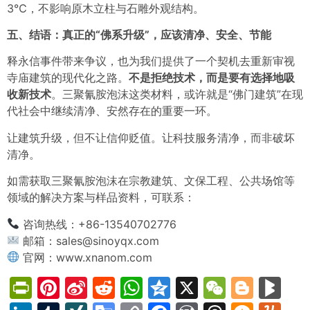
3℃，不影响原木立柱与石雕外观结构。
五、结语：真正的“佛系升级”，应该清净、安全、节能
释永信事件带来争议，也为我们提供了一个契机去重新审视
寺庙建筑的现代化之路。
不是拒绝技术，而是要有选择地吸
收新技术
。三聚氰胺泡沫这类材料，或许就是“佛门建筑”在现
代社会中继续清净、安然存在的重要一环。
让建筑升级，但不让信仰贬值。让科技服务清净，而非破坏
清净。
如需获取三聚氰胺泡沫在宗教建筑、文保工程、公共场馆等
领域的解决方案与样品资料，可联系：
咨询热线：+86-13540702776
邮箱：sales@sinoyqx.com
官网：
www.xnanom.com
PrintFriendly
Pinterest
Sina
Reddit
WhatsApp
Qzone
X
WeChat
Blog
Bl
Weibo