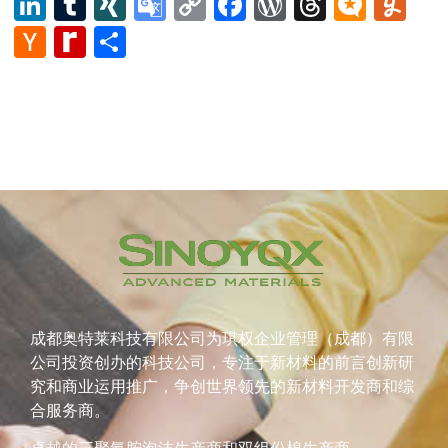
LinkedIn
Tumblr
XING
Google
Copy
Facebook
WordPress
Thread
Micro
Yu
Translate
Link
Hacker
Rediff
Share
News
MyPage
成都奥特莱科技有限公司为琪权企业管理（成都）有限
公司投资创办的科技公司，专注于新材料的前言创新研
究和商业运用推广，争创世界领先的新材料开发商和综
合服务商。