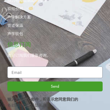
动力电池阻燃隔热海绵
双组份棉
声学解决方案
管道保温
声学软包
信息订阅
欢迎订阅我们最新咨询。
Send
输入您的电子邮件，即表示您同意我们的
条款和条件
以及
隐私政策
。