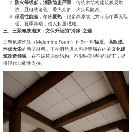
防火等级低，消防隐患严重
：传统木结构建筑极易燃
烧，且电线老化、香火众多，火灾风险高。
保温性能差，冬冷夏热
：很多高原或北方寺庙冬季无取
暖、夏季暴晒，僧人起居艰难。
三、三聚氰胺泡沫：文保升级的“清净”之选
三聚氰胺泡沫
（Melamine Foam）作为一种
轻质、高阻燃、
环保无尘
的新型材料，正在悄然进入包括寺庙在内的
文化建
筑改造领域
，在不破坏原始结构、不影响美观的前提下，提
供现代功能性支持。