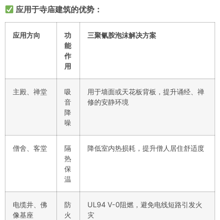
应用于寺庙建筑的优势：
应用方向
功
三聚氰胺泡沫解决方案
能
作
用
主殿、禅堂
吸
用于墙面或天花板背板，提升诵经、禅
音
修的安静环境
降
噪
僧舍、客堂
隔
降低室内热损耗，提升僧人居住舒适度
热
保
温
电缆井、佛
防
UL94 V-0阻燃，避免电线短路引发火
像基座
火
灾