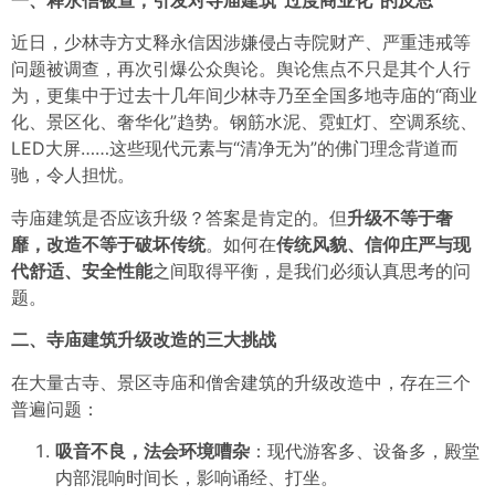
近日，少林寺方丈释永信因涉嫌侵占寺院财产、严重违戒等
问题被调查，再次引爆公众舆论。舆论焦点不只是其个人行
为，更集中于过去十几年间少林寺乃至全国多地寺庙的“商业
化、景区化、奢华化”趋势。钢筋水泥、霓虹灯、空调系统、
LED大屏……这些现代元素与“清净无为”的佛门理念背道而
驰，令人担忧。
寺庙建筑是否应该升级？答案是肯定的。但
升级不等于奢
靡，改造不等于破坏传统
。如何在
传统风貌、信仰庄严与现
代舒适、安全性能
之间取得平衡，是我们必须认真思考的问
题。
二、寺庙建筑升级改造的三大挑战
在大量古寺、景区寺庙和僧舍建筑的升级改造中，存在三个
普遍问题：
吸音不良，法会环境嘈杂
：现代游客多、设备多，殿堂
内部混响时间长，影响诵经、打坐。