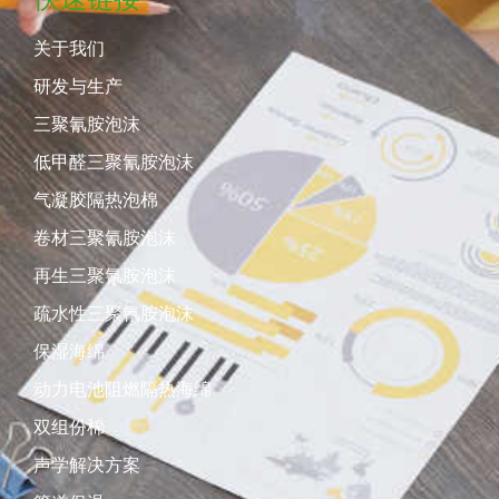
关于我们
研发与生产
三聚氰胺泡沫
低甲醛三聚氰胺泡沫
气凝胶隔热泡棉
卷材三聚氰胺泡沫
再生三聚氰胺泡沫
疏水性三聚氰胺泡沫
保湿海绵
动力电池阻燃隔热海绵
双组份棉
声学解决方案