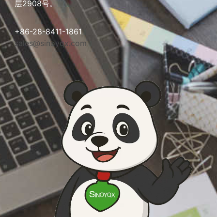
层2908号。
+86-28-8411-1861
sales@sinoyqx.com