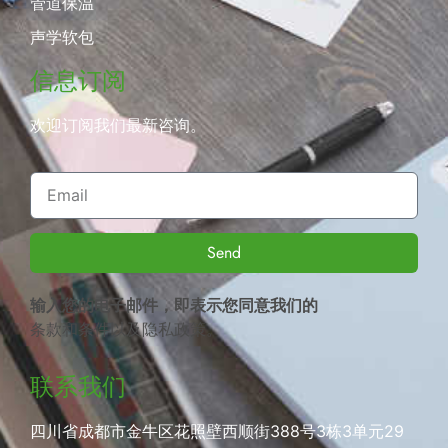
管道保温
声学软包
信息订阅
欢迎订阅我们最新咨询。
Send
输入您的电子邮件，即表示您同意我们的
条款和条件
以及
隐私政策
。
联系我们
四川省成都市金牛区花照壁西顺街388号3栋3单元29