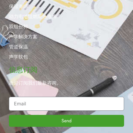
保湿海绵
动力电池阻燃隔热海绵
双组份棉
声学解决方案
管道保温
声学软包
信息订阅
欢迎订阅我们最新咨询。
Send