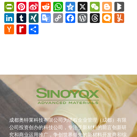
PrintFriendly
Pinterest
Sina
Reddit
WhatsApp
Qzone
X
WeChat
Blog
Bl
Weibo
LinkedIn
Tumblr
XING
Google
Copy
Facebook
WordPress
Thread
Micro
Yu
Translate
Link
Hacker
Rediff
Share
News
MyPage
成都奥特莱科技有限公司为琪权企业管理（成都）有限
公司投资创办的科技公司，专注于新材料的前言创新研
究和商业运用推广，争创世界领先的新材料开发商和综