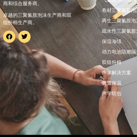
商和综合服务商。
卷材三聚氰胺泡
卓越的三聚氰胺泡沫生产商和双
再生三聚氰胺泡
组份棉生产商。
疏水性三聚氰胺
保湿海绵
动力电池阻燃隔
双组份棉
声学解决方案
管道保温
声学软包