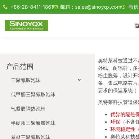
+86-28-8411-1861
邮箱：sales@sinoyqx.com
微信：
奥特莱科技通过不
产品范围
外线、耐辐射，多
粉尘脱落，设计开
三聚氰胺泡沫
备、集成电路芯片
要求的保温系统 
低甲醛三聚氰胺泡沫
奥特莱科技管道保
气凝胶隔热泡棉
优异的隔热
环保
（不含
半硬质三聚氰胺泡沫
环境稳定性
奥特莱科技
卷材三聚氰胺泡沫