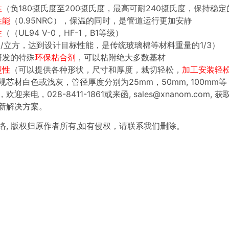
性
（负180摄氏度至200摄氏度，最高可耐240摄氏度，保持稳
性能
（0.95NRC），保温的同时，是管道运行更加安静
性
（（UL94 V-0，HF-1，B1等级）
KG/立方，达到设计目标性能，是传统玻璃棉等材料重量的1/3）
研发的特殊
环保粘合剂
，可以粘附绝大多数基材
型性
（可以提供各种形状，尺寸和厚度，裁切轻松，
加工安装轻
规芯材
白色或浅灰
，管径厚度分别为25mm，50mm, 100m
欢迎来电，028-8411-1861或来函,
sales@xnanom.com,
获
新解决方案。
络, 版权归原作者所有,如有侵权，请联系我们删除。