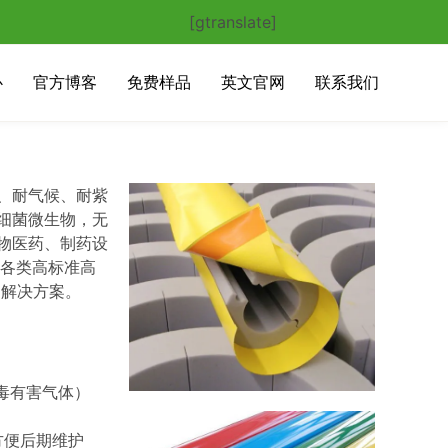
[gtranslate]
心
官方博客
免费样品
英文官网
联系我们
、耐气候、耐紫
细菌微生物，无
物医药、制药设
它各类高标准高
和解决方案。
毒有害气体）
方便后期维护