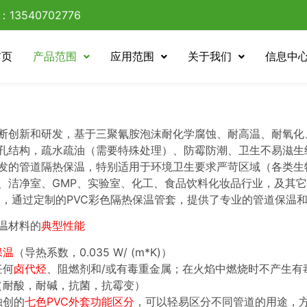
13540702776
首页
产品范围
应用范围
关于我们
信息中
断创新和研发，基于
三聚氰胺泡沫
耐化学腐蚀、耐高温、耐氧化
孔结构，疏水疏油（需要特殊处理）、防霉防潮、卫生不易滋生
发的管道隔热保温，特别适用于环境卫生要求严苛区域（各类生
、洁净室、GMP、实验室、化工、食品饮料化妆品行业，及其
），通过定制的PVC彩色隔热保温管套，提供了专业的管道保温
温材料的
典型性能
保温
（导热系数，0.035 W/ (m*K)）
任何
卤代烃
、阻燃剂和/或有毒重金属；在火焰中燃烧时不产生有
（耐酸，耐碱，抗菌，抗霉变）
独创的
七色PVC外套功能区分
，可以轻易区分不同管道的用途，