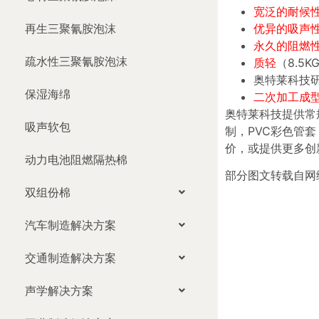
宽泛的耐候
优异的吸声
再生三聚氰胺泡沫
永久的阻燃
疏水性三聚氰胺泡沫
质轻
（8.5
奥特莱科技
保湿海绵
二次加工成
奥特莱科技提供常
吸声软包
制，PVC彩色管套，
价，或提供更多创
动力电池阻燃隔热棉
部分图文转载自网
双组份棉
汽车制造解决方案
交通制造解决方案
声学解决方案