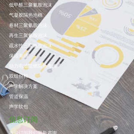
低甲醛三聚氰胺泡沫
气凝胶隔热泡棉
卷材三聚氰胺泡沫
再生三聚氰胺泡沫
疏水性三聚氰胺泡沫
保湿海绵
动力电池阻燃隔热海绵
双组份棉
声学解决方案
管道保温
声学软包
信息订阅
欢迎订阅我们最新咨询。